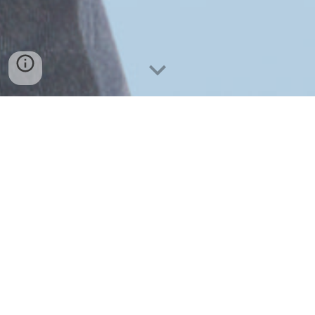
UNICAS CAREER DAY 2021
L'edizione 2021 di
Unicas Career Day
non si
ferma!
Vi aspettiamo online il 15 e il 16 aprile 2021.
L'evento, organizzato dall’Ufficio Job
Placement in collaborazione con
l’Associazione dei Laureati Alumni-